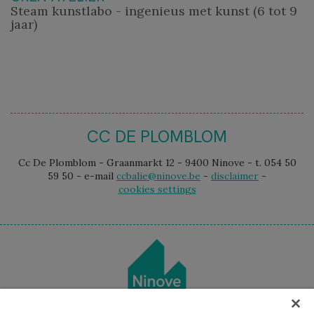
Steam kunstlabo - ingenieus met kunst (6 tot 9
jaar)
CC DE PLOMBLOM
Cc De Plomblom - Graanmarkt 12 - 9400 Ninove - t. 054 50
59 50 - e-mail
ccbalie@ninove.be
-
disclaimer
-
cookies settings