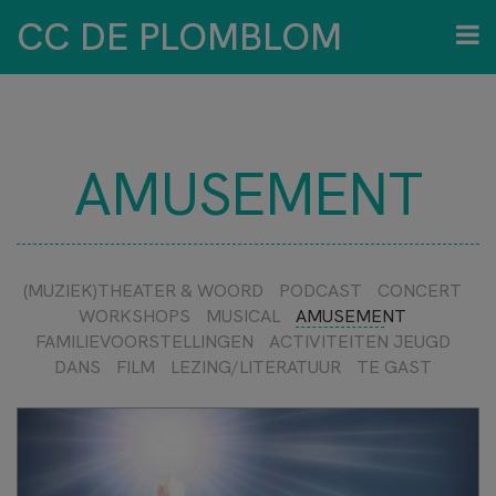
CC DE PLOMBLOM
AMUSEMENT
(MUZIEK)THEATER & WOORD
PODCAST
CONCERT
WORKSHOPS
MUSICAL
AMUSEMENT
FAMILIEVOORSTELLINGEN
ACTIVITEITEN JEUGD
DANS
FILM
LEZING/LITERATUUR
TE GAST