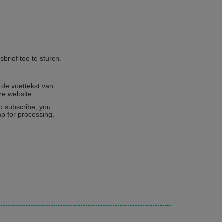
rief toe te sturen.
 de voettekst van
ze website.
o subscribe, you
mp for processing.