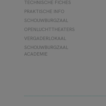
FILM
TECHNISCHE FICHES
LEZING/LITERATUUR
PRAKTISCHE INFO
TE GAST
SCHOUWBURGZAAL
OPENLUCHTTHEATERS
VERGADERLOKAAL
SCHOUWBURGZAAL
ACADEMIE