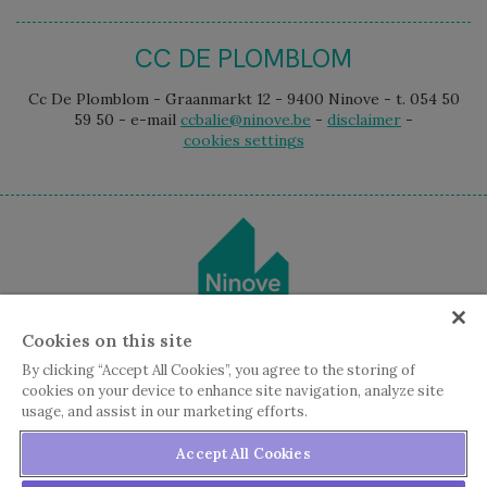
CC DE PLOMBLOM
Cc De Plomblom - Graanmarkt 12 - 9400 Ninove - t. 054 50
59 50 - e-mail
ccbalie@ninove.be
-
disclaimer
-
cookies settings
Cookies on this site
By clicking “Accept All Cookies”, you agree to the storing of
cookies on your device to enhance site navigation, analyze site
usage, and assist in our marketing efforts.
Accept All Cookies