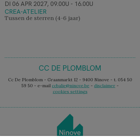
DI 06 APR 2027, 09.00U - 16.00U
CREA-ATELIER
Tussen de sterren (4-6 jaar)
CC DE PLOMBLOM
Cc De Plomblom - Graanmarkt 12 - 9400 Ninove - t. 054 50
59 50 - e-mail
ccbalie@ninove.be
-
disclaimer
-
cookies settings