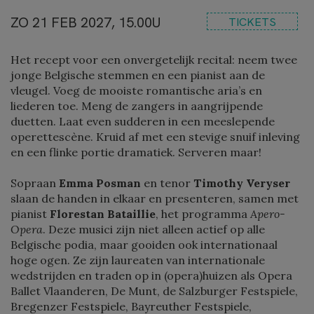
ZO 21 FEB 2027, 15.00U
TICKETS
Het recept voor een onvergetelijk recital: neem twee
jonge Belgische stemmen en een pianist aan de
vleugel. Voeg de mooiste romantische aria’s en
liederen toe. Meng de zangers in aangrijpende
duetten. Laat even sudderen in een meeslepende
operettescène. Kruid af met een stevige snuif inleving
en een flinke portie dramatiek. Serveren maar!
Sopraan
Emma Posman
en tenor
Timothy Veryser
slaan de handen in elkaar en presenteren, samen met
pianist
Florestan Bataillie
, het programma
Apero-
Opera
. Deze musici zijn niet alleen actief op alle
Belgische podia, maar gooiden ook internationaal
hoge ogen. Ze zijn laureaten van internationale
wedstrijden en traden op in (opera)huizen als Opera
Ballet Vlaanderen, De Munt, de Salzburger Festspiele,
Bregenzer Festspiele, Bayreuther Festspiele,