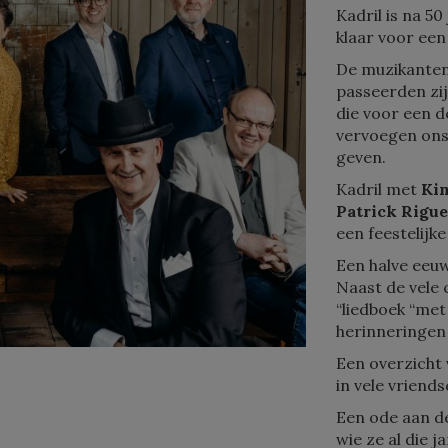
Kadril is na 5
klaar voor een
De muzikanten
passeerden zij
die voor een d
vervoegen ons
geven.
Kadril met
Kim
Patrick Rigue
een feestelijk
Een halve eeuw
Naast de vele 
“liedboek “met
herinneringen 
Een overzicht 
in vele vrien
Een ode aan de
wie ze al die 