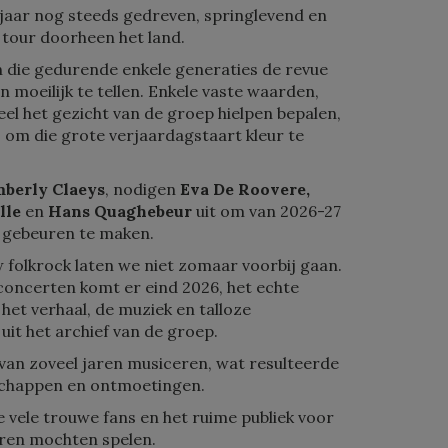
0 jaar nog steeds gedreven, springlevend en
 tour doorheen het land.
 die gedurende enkele generaties de revue
n moeilijk te tellen. Enkele vaste waarden,
eel het gezicht van de groep hielpen bepalen,
 om die grote verjaardagstaart kleur te
berly Claeys
, nodigen
Eva De Roovere,
lle
en
Hans Quaghebeur
uit om van 2026-27
e gebeuren te maken.
 folkrock laten we niet zomaar voorbij gaan.
concerten komt er eind 2026, het echte
 het verhaal, de muziek en talloze
uit het archief van de groep.
van zoveel jaren musiceren, wat resulteerde
dschappen en ontmoetingen.
 vele trouwe fans en het ruime publiek voor
jaren mochten spelen.