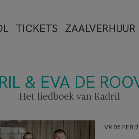
OL
TICKETS
ZAALVERHUUR
RIL & EVA DE ROO
Het liedboek van Kadril
NOVE
VR 05 FEB 2