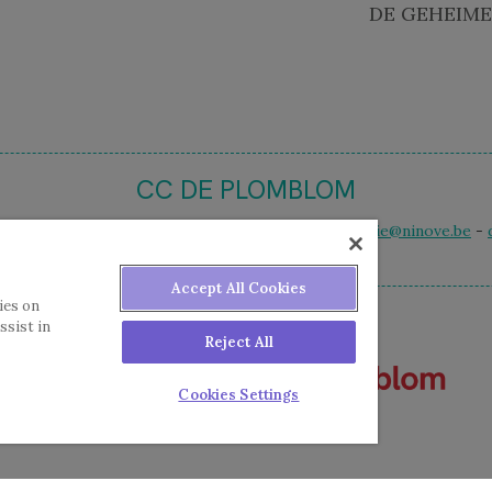
DE GEHEIME
CC DE PLOMBLOM
 12 - 9400 Ninove - t. 054 50 59 50 - e-mail
ccbalie@ninove.be
-
Accept All Cookies
ies on
ssist in
Reject All
Cookies Settings