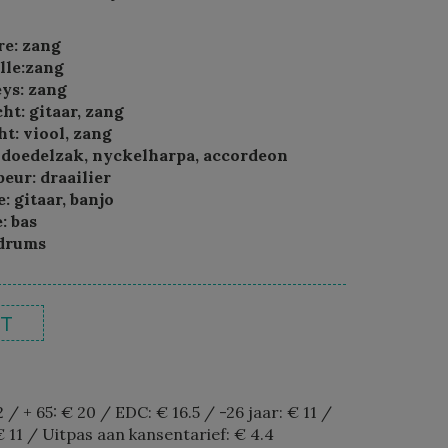
re: zang
lle:zang
ys: zang
ht: gitaar, zang
ht: viool, zang
 doedelzak, nyckelharpa, accordeon
ur: draailier
: gitaar, banjo
: bas
 drums
RT
22
/
+ 65: € 20
/
EDC: € 16.5
/
-26 jaar: € 11
/
€ 11
/
Uitpas aan kansentarief: € 4.4