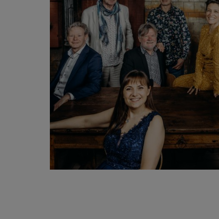
FILM
LEZING/LITERATUUR
TE GAST