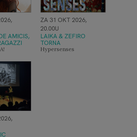
026,
ZA 31 OKT 2026,
20.00U
E AMICIS,
LAIKA & ZEFIRO
RAGAZZI
TORNA
A!
Hypersenses
2026,
IC