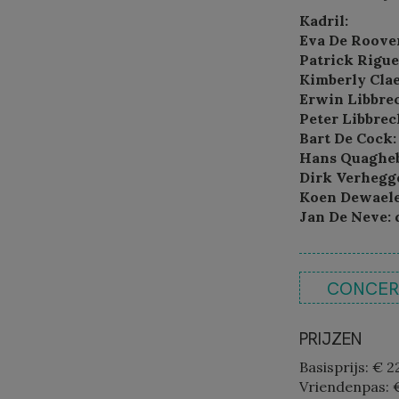
Kadril:
Eva De Roove
Patrick Rigue
Kimberly Clae
Erwin Libbrec
Peter Libbrec
Bart De Cock:
Hans Quaghebe
Dirk Verhegge
Koen Dewaele
Jan De Neve:
CONCE
PRIJZEN
Basisprijs: € 
Vriendenpas: 