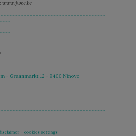
o: www.jwee.be
T
7
m - Graanmarkt 12 - 9400 Ninove
disclaimer
-
cookies settings