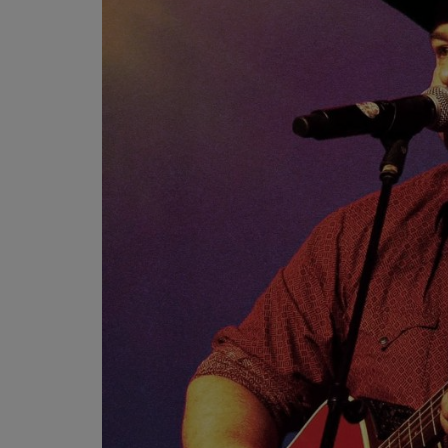
FILM
LEZING/LITERATUUR
TE GAST