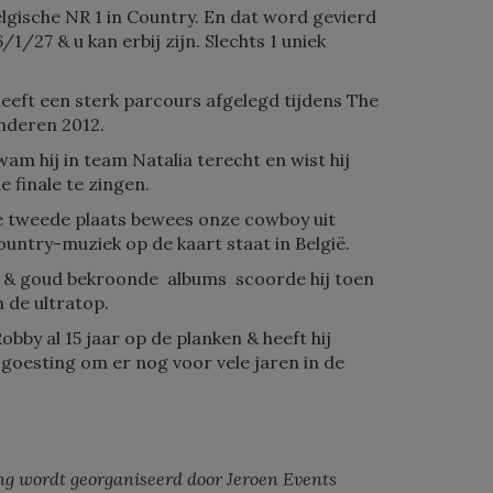
Belgische NR 1 in Country. En dat word gevierd
1/27 & u kan erbij zijn. Slechts 1 uniek
eeft een sterk parcours afgelegd tijdens The
nderen 2012.
wam hij in team Natalia terecht en wist hij
e finale te zingen.
 tweede plaats bewees onze cowboy uit
untry-muziek op de kaart staat in België.
a & goud bekroonde albums scoorde hij toen
 de ultratop.
obby al 15 jaar op de planken & heeft hij
goesting om er nog voor vele jaren in de
ing wordt georganiseerd door Jeroen Events