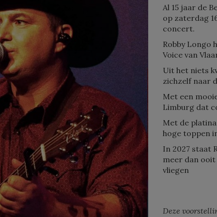
Al 15 jaar de 
op zaterdag 16/
concert.
Robby Longo h
Voice van Vlaa
Uit het niets k
zichzelf naar d
Met een mooie
Limburg dat co
Met de platin
hoge toppen in
In 2027 staat R
meer dan ooit 
vliegen
Deze voorstell