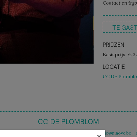
Contact en inf
TE GAS
PRIJZEN
Basisprijs: € 3
LOCATIE
CC De Plomblo
CC DE PLOMBLOM
 12 - 9400 Ninove - t. 054 50 59 50 - e-mail
ccbalie@ninove.be
-