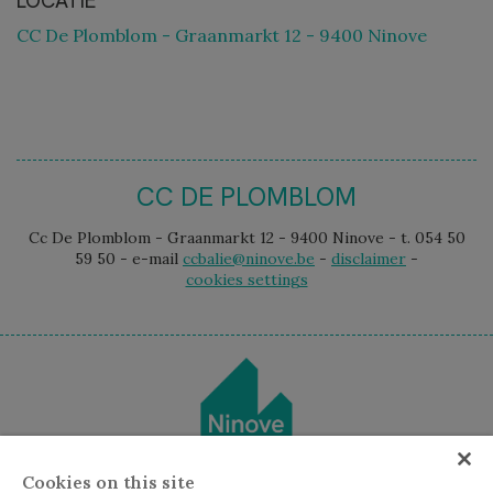
LOCATIE
CC De Plomblom - Graanmarkt 12 - 9400 Ninove
CC DE PLOMBLOM
Cc De Plomblom - Graanmarkt 12 - 9400 Ninove - t. 054 50
59 50 - e-mail
ccbalie@ninove.be
-
disclaimer
-
cookies settings
Cookies on this site