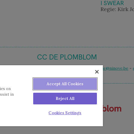
I SWEAR
Regie: Kirk 
CC DE PLOMBLOM
 12 - 9400 Ninove - t. 054 50 59 50 - e-mail
ccbalie@ninove.be
-
Accept All Cookies
ies on
ssist in
Reject All
Cookies Settings