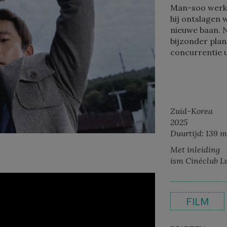
Man-soo werkt
hij ontslagen 
nieuwe baan. N
bijzonder plan
concurrentie u
Zuid-Korea
2025
Duurtijd: 139 
Met inleiding
ism Cinéclub L
FILM