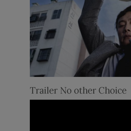
FILM
LEZING/LITERATUUR
TE GAST
Trailer No other Choice