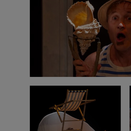
FILM
LEZING/LITERATUUR
TE GAST