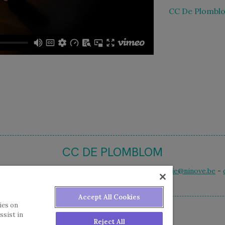
CC De Plomblo
CC DE PLOMBLOM
 12 - 9400 Ninove - t. 054 50 59 50 - e-mail
ccbalie@ninove.be
-
Accept All Cookies
ies on
ssist in
Reject All