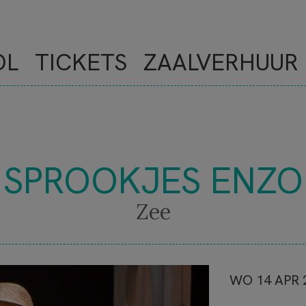
OL
TICKETS
ZAALVERHUUR
SPROOKJES ENZO
Zee
NOVE
WO 14 APR 2