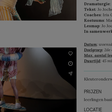
Dramaturgie
:
Tekst
: Jo Joc
Coaches
: Iri
Kostuums
: M
Lesmap
: Jo J
In samenwer
Datum
: woensd
Doelgroep
: 2de
Max. aantal lee
Duurtijd
: 45 m
Kleuteronderw
PRIJZEN
leerlingen bas
LOCATIE