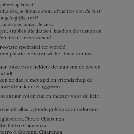
golven op komst!
Radio Zee, je blauwe stem, altijd live van de kust!
ongelooflijke reis?
e, in de zee, onder de zee…
gen, krabben die dansen, kwallen die turnen en
en die tot leven komen!
grootste spektakel ter wereld.
een plastic monster wil het feest komen
daar onze twee helden: de man van de zee en
 stad!
en ze dat je met spel en vriendschap de
lauwe stem kan teruggeven.
avontuur vol circus en theater voor de hele
ee is dit alles… goede golven voor iedereen!
igliavacca, Pietro Chiarenza
gie
: Pietro Chiarenza
Pietro & Giovanni Chiarenza