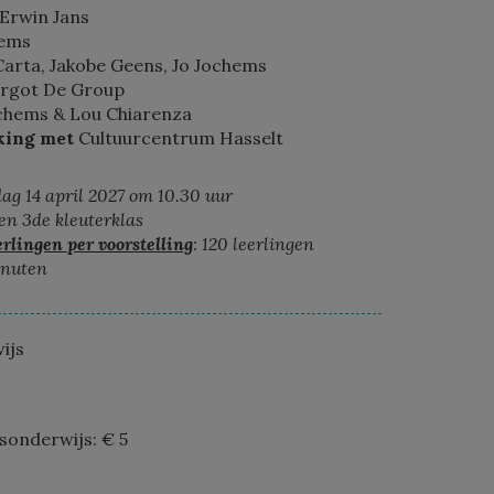
 Erwin Jans
hems
s Carta, Jakobe Geens, Jo Jochems
argot De Group
ochems & Lou Chiarenza
king met
Cultuurcentrum Hasselt
ag 14 april 2027 om 10.30 uur
 en 3de kleuterklas
rlingen per voorstelling
: 120 leerlingen
inuten
ijs
isonderwijs: € 5