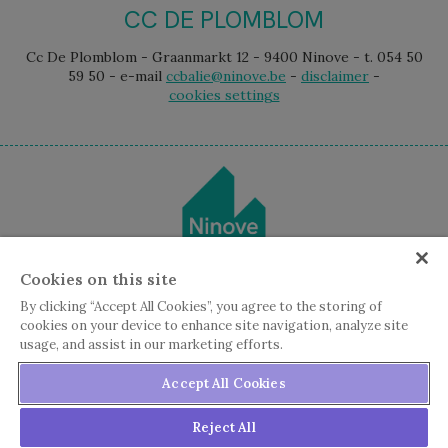
CC DE PLOMBLOM
Cc De Plomblom - Graanmarkt 12 - 9400 Ninove - t. 054 50
59 50 - e-mail
ccbalie@ninove.be
-
disclaimer
-
cookies settings
Cookies on this site
By clicking “Accept All Cookies”, you agree to the storing of
cookies on your device to enhance site navigation, analyze site
usage, and assist in our marketing efforts.
Accept All Cookies
Reject All