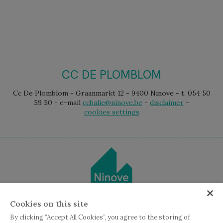
CC DE PLOMBLOM
Cc De Plomblom - Graanmarkt 12 - 9400 Ninove - t. 054 50
59 50 - e-mail
ccbalie@ninove.be
-
disclaimer
-
cookies settings
Cookies on this site
By clicking “Accept All Cookies”, you agree to the storing of