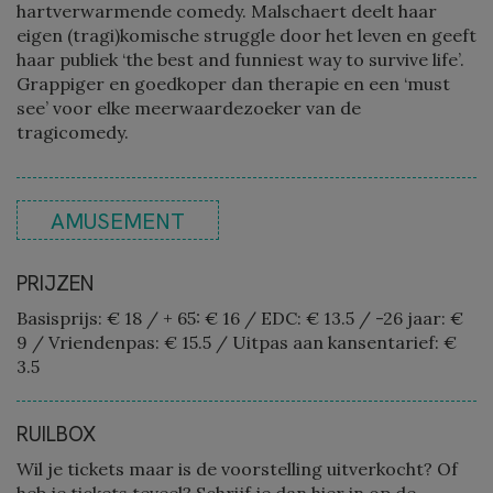
hartverwarmende comedy. Malschaert deelt haar
eigen (tragi)komische struggle door het leven en geeft
haar publiek ‘the best and funniest way to survive life’.
Grappiger en goedkoper dan therapie en een ‘must
see’ voor elke meerwaardezoeker van de
tragicomedy.
AMUSEMENT
PRIJZEN
Basisprijs: € 18
/
+ 65: € 16
/
EDC: € 13.5
/
-26 jaar: €
9
/
Vriendenpas: € 15.5
/
Uitpas aan kansentarief: €
3.5
RUILBOX
Wil je tickets maar is de voorstelling uitverkocht? Of